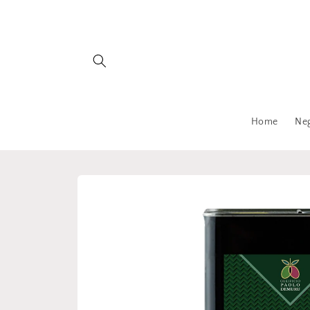
Vai
direttamente
ai contenuti
Home
Ne
Passa alle
informazioni
sul
prodotto