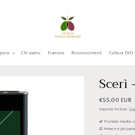
gozio
Chi siamo
Frantoio
Riconoscimenti
Cultura EVO
Scerì 
Prezzo
€55,00 EUR
di
Imposte incluse.
Spe
listino
🌿 Fruttato medio-
⚖️ Amaro e piccante