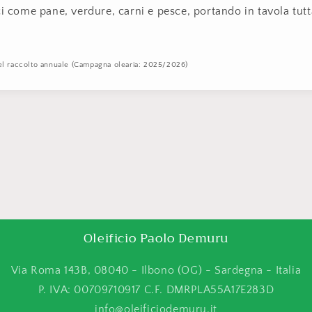
ci come pane, verdure, carni e pesce, portando in tavola tutt
o del raccolto annuale (Campagna olearia: 2025/2026)
Oleificio Paolo Demuru
Via Roma 143B, 08040 - Ilbono (OG) - Sardegna - Italia
P. IVA: 00709710917 C.F. DMRPLA55A17E283D
info@oleificiodemuru.it