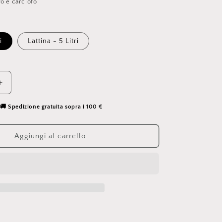
o
o e carciofo
g
r
i
Lattina - 5 Litri
a
f
i
Aumenta
c
quantità
a
per
🚚 Spedizione gratuita sopra i 100 €
Scerì
-
Aggiungi al carrello
r
Monocultivar