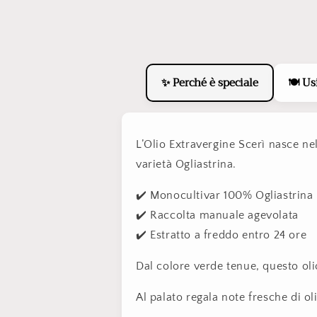
multimediali
1
in
finestra
modale
🍽️ Us
✨ Perché è speciale
L’Olio Extravergine Scerì nasce ne
varietà Ogliastrina.
✔️ Monocultivar 100% Ogliastrin
✔️ Raccolta manuale agevolata
✔️ Estratto a freddo entro 24 ore
Dal colore verde tenue, questo oli
Al palato regala note fresche di o