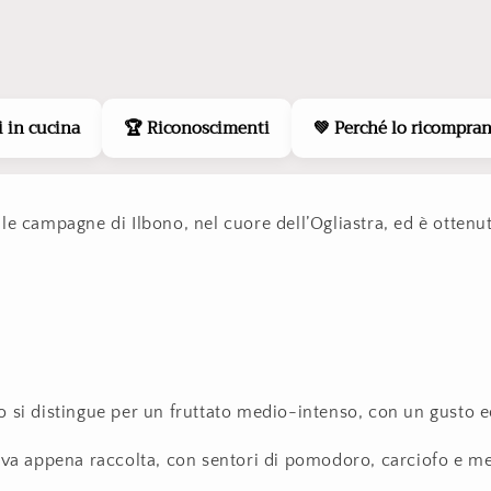
i in cucina
🏆 Riconoscimenti
💚 Perché lo ricompra
lle campagne di Ilbono, nel cuore dell’Ogliastra, ed è ottenu
a
o si distingue per un fruttato medio-intenso, con un gusto e
liva appena raccolta, con sentori di pomodoro, carciofo e me