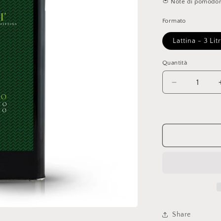
🍅 Note di pomodor
Formato
Lattina - 3 Litr
Quantità
Quantità
Diminuisci
quantità
per
Scerì
-
Monocultiva
Share